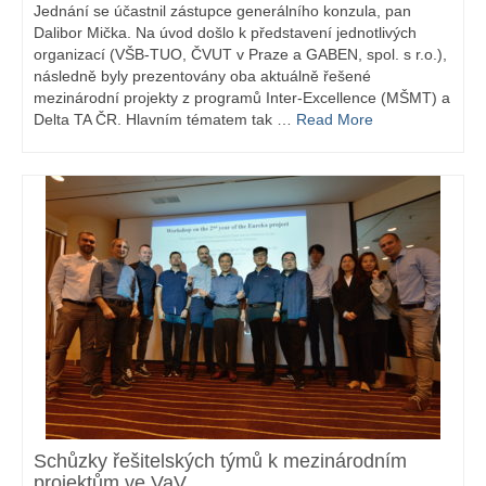
Jednání se účastnil zástupce generálního konzula, pan
Dalibor Mička. Na úvod došlo k představení jednotlivých
organizací (VŠB-TUO, ČVUT v Praze a GABEN, spol. s r.o.),
následně byly prezentovány oba aktuálně řešené
mezinárodní projekty z programů Inter-Excellence (MŠMT) a
Delta TA ČR. Hlavním tématem tak …
Read More
Schůzky řešitelských týmů k mezinárodním
projektům ve VaV