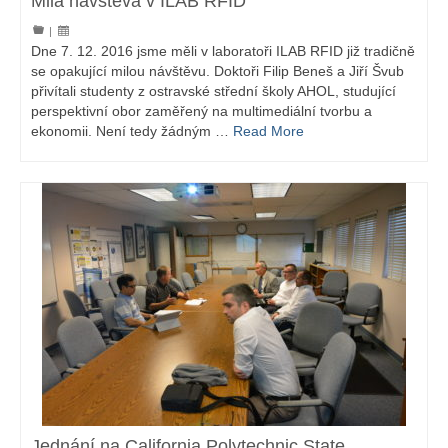
Milá návštěva v ILAB RFID
|
Dne 7. 12. 2016 jsme měli v laboratoři ILAB RFID již tradičně
se opakující milou návštěvu. Doktoři Filip Beneš a Jiří Švub
přivítali studenty z ostravské střední školy AHOL, studující
perspektivní obor zaměřený na multimediální tvorbu a
ekonomii. Není tedy žádným …
Read More
Jednání na California Polytechnic State