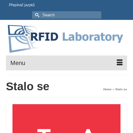
Přepínač jazyků
Search
for:
Menu
Stalo se
Home
»
Stalo se