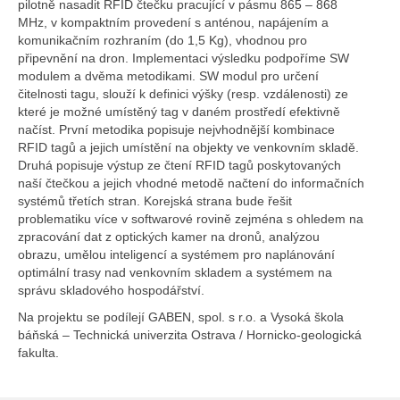
pilotně nasadit RFID čtečku pracující v pásmu 865 – 868
MHz, v kompaktním provedení s anténou, napájením a
komunikačním rozhraním (do 1,5 Kg), vhodnou pro
připevnění na dron. Implementaci výsledku podpoříme SW
modulem a dvěma metodikami. SW modul pro určení
čitelnosti tagu, slouží k definici výšky (resp. vzdálenosti) ze
které je možné umístěný tag v daném prostředí efektivně
načíst. První metodika popisuje nejvhodnější kombinace
RFID tagů a jejich umístění na objekty ve venkovním skladě.
Druhá popisuje výstup ze čtení RFID tagů poskytovaných
naší čtečkou a jejich vhodné metodě načtení do informačních
systémů třetích stran. Korejská strana bude řešit
problematiku více v softwarové rovině zejména s ohledem na
zpracování dat z optických kamer na dronů, analýzou
obrazu, umělou inteligencí a systémem pro naplánování
optimální trasy nad venkovním skladem a systémem na
správu skladového hospodářství.
Na projektu se podílejí GABEN, spol. s r.o. a Vysoká škola
báňská – Technická univerzita Ostrava / Hornicko-geologická
fakulta.