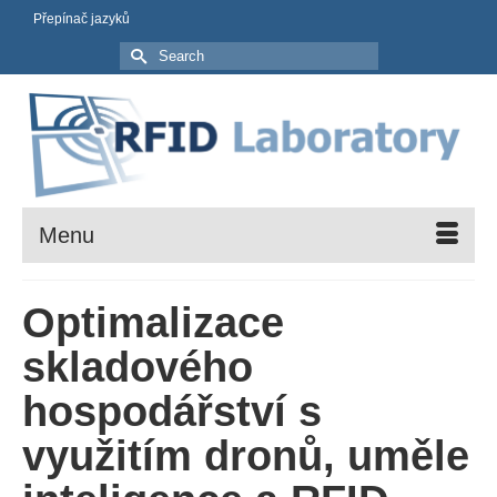
Přepínač jazyků
Search
for:
Menu
Optimalizace
skladového
hospodářství s
využitím dronů, uměle